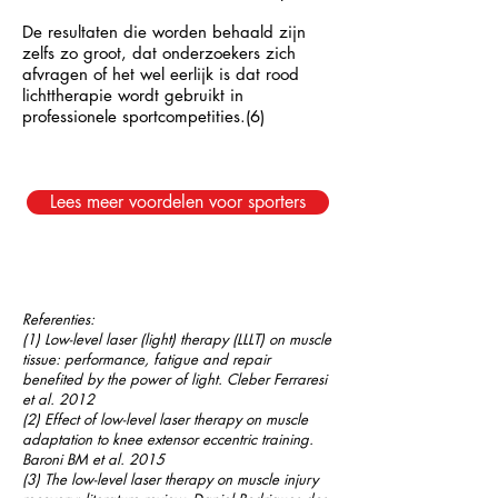
De resultaten die worden behaald zijn
zelfs zo groot, dat onderzoekers zich
afvragen of het wel eerlijk is dat rood
lichttherapie wordt gebruikt in
professionele sportcompetities.(6)​​​
Lees meer voordelen voor sporters
Referenties:
(1) Low-level laser (light) therapy (LLLT) on muscle
tissue: performance, fatigue and repair
benefited by the power of light. Cleber Ferraresi
et al. 2012
(2) Effect of low-level laser therapy on muscle
adaptation to knee extensor eccentric training.
Baroni BM et al. 2015
(3) The low-level laser therapy on muscle injury