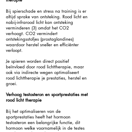
Bij spierschade en stress na training is er
altijd sprake van ontsteking. Rood licht en
nabij-infrarood licht kan ontsteking
verminderen (3) omdat het CO2
verhoogt. CO2 vermindert
ontstekingsstofjes (prostaglandines)
waardoor herstel sneller en efficiënter
verloopt.
Je spieren worden direct positief
beïnvloed door rood lichttherapie, maar
ook via indirecte wegen optimaliseert
rood lichttherapie je prestaties, herstel en
groei.
Verhoog testosteron en sportprestaties met
rood licht therapie
Bij het optimaliseren van de
sportprestaties heeft het hormoon
testosteron een belangrijke functie, dit
hormoon welke voornamelijk in de testes