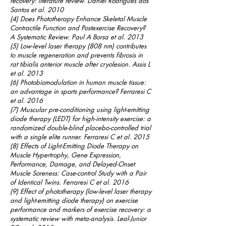
recovery: literature review. Daniel Rodrigues dos
Santos et al. 2010
(4) Does Phototherapy Enhance Skeletal Muscle
Contractile Function and Postexercise Recovery?
A Systematic Review. Paul A Borsa et al. 2013
(5) Low-level laser therapy (808 nm) contributes
to muscle regeneration and prevents fibrosis in
rat tibialis anterior muscle after cryolesion. Assis L
et al. 2013
(6) Photobiomodulation in human muscle tissue:
an advantage in sports performance? Ferraresi C
et al. 2016
(7) Muscular pre-conditioning using light-emitting
diode therapy (LEDT) for high-intensity exercise: a
randomized double-blind placebo-controlled trial
with a single elite runner. Ferraresi C et al. 2015
(8) Effects of Light-Emitting Diode Therapy on
Muscle Hypertrophy, Gene Expression,
Performance, Damage, and Delayed-Onset
Muscle Soreness: Case-control Study with a Pair
of Identical Twins. Ferraresi C et al. 2016
(9) Effect of phototherapy (low-level laser therapy
and light-emitting diode therapy) on exercise
performance and markers of exercise recovery: a
systematic review with meta-analysis. Leal-Junior