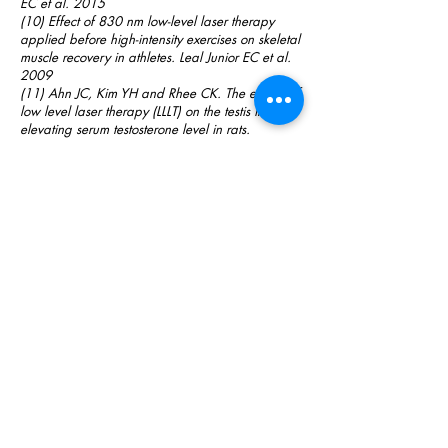
EC et al. 2015
(10) Effect of 830 nm low-level laser therapy
applied before high-intensity exercises on skeletal
muscle recovery in athletes. Leal Junior EC et al.
2009
(11) Ahn JC, Kim YH and Rhee CK. The effects of
low level laser therapy (LLLT) on the testis in
elevating serum testosterone level in rats.
Biomedical Research. 2013; 24(1):28-32.
(12)Fagiolini A et al. Lack of interest in sex
successfully treated by exposure to bright light.
European College of
Neuropsychopharmacology. Sept 2016.