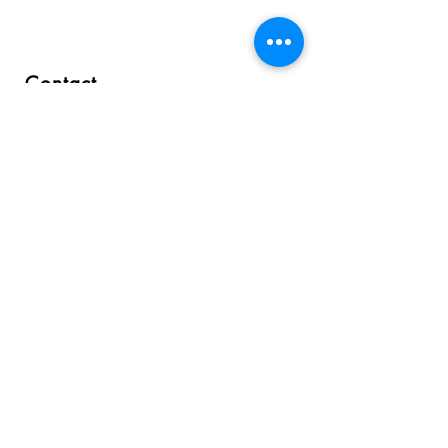
Contact
0297 893 048
info@vivoredlighttherapy.com
Constructieweg 90-K
3641 SP Mijdrecht
Informatie
Veelgestelde vragen