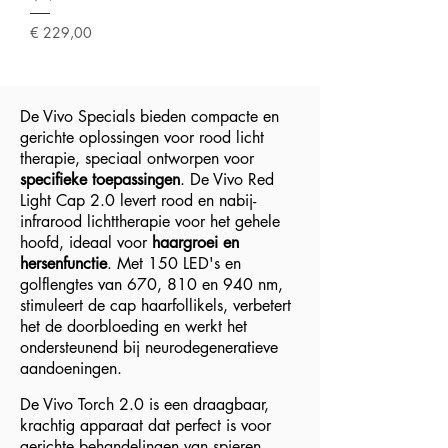
Prijs
€ 229,00
De Vivo Specials bieden compacte en
gerichte oplossingen voor rood licht
therapie, speciaal ontworpen voor
specifieke toepassingen
. De Vivo Red
Light Cap 2.0 levert rood en nabij-
infrarood lichttherapie voor het gehele
hoofd, ideaal voor
haargroei en
hersenfunctie
. Met 150 LED's en
golflengtes van 670, 810 en 940 nm,
stimuleert de cap haarfollikels, verbetert
het de doorbloeding en werkt het
ondersteunend bij neurodegeneratieve
aandoeningen.
De Vivo Torch 2.0 is een draagbaar,
krachtig apparaat dat perfect is voor
gerichte behandelingen van spieren,