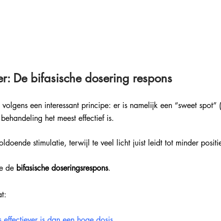
er: De bifasische dosering respons
 volgens een interessant principe: er is namelijk een “sweet spot” 
behandeling het meest effectief is. 
ldoende stimulatie, terwijl te veel licht juist leidt tot minder positi
e de 
bifasische doseringsrespons
.
t:
 effectiever is dan een hoge dosis
.