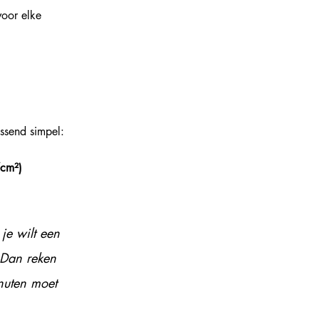
voor elke 
ssend simpel:
/cm²)
e wilt een 
 Dan reken 
nuten moet 