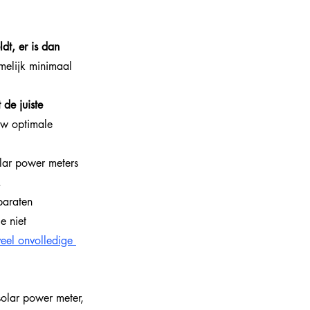
dt, er is dan 
amelijk minimaal 
 de juiste 
ouw optimale 
lar power meters 
 
paraten 
e niet 
veel onvolledige 
solar power meter, 