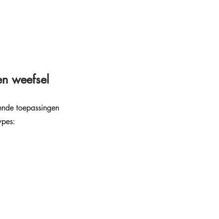
en weefsel
llende toepassingen 
ypes: