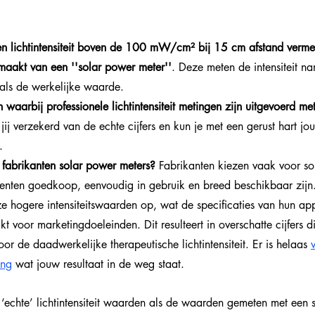
en lichtintensiteit boven de 100 mW/cm² bij 15 cm afstand vermel
maakt van een ''solar power meter''
. Deze meten de intensiteit n
als de werkelijke waarde.
waarbij professionele lichtintensiteit metingen zijn uitgevoerd met
jij verzekerd van de echte cijfers en kun je met een gerust hart j
.
abrikanten solar power meters? 
Fabrikanten kiezen vaak voor so
enten goedkoop, eenvoudig in gebruik en breed beschikbaar zijn.
e hogere intensiteitswaarden op, wat de specificaties van hun ap
t voor marketingdoeleinden. Dit resulteert in overschatte cijfers di
voor de daadwerkelijke therapeutische lichtintensiteit. Er is helaas 
ing
 wat jouw resultaat in de weg staat.
e ‘echte’ lichtintensiteit waarden als de waarden gemeten met een 