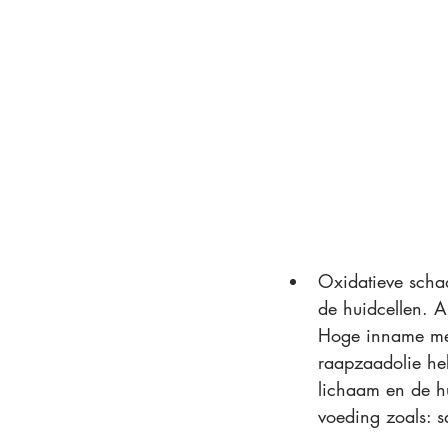
Oxidatieve 
scha
de huidcellen. An
Hoge inname mee
raapzaadolie he
lichaam en de hu
voeding zoals: s