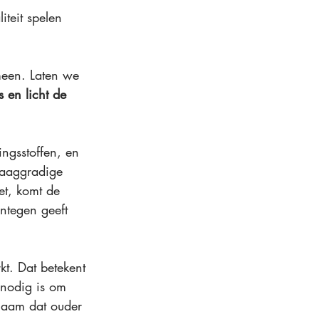
iteit spelen 
meen. Laten we 
 en licht de 
ngsstoffen, en 
laaggradige 
et, komt de 
entegen geeft 
kt. Dat betekent 
 nodig is om 
chaam dat ouder 