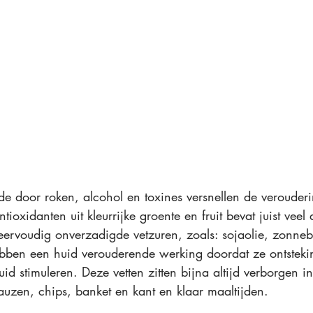
de door roken, alcohol en toxines versnellen de verouder
tioxidanten uit kleurrijke groente en fruit bevat juist veel
rvoudig onverzadigde vetzuren, zoals: sojaolie, zonneb
bben een huid verouderende werking doordat ze ontstekin
id stimuleren. Deze vetten zitten bijna altijd verborgen i
auzen, chips, banket en kant en klaar maaltijden.