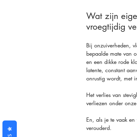
Wat zijn eig
vroegtijdig v
Bij onzuiverheden, vl
bepaalde mate van on
en een dikke rode klo
latente, constant aa
onrustig wordt, met irr
Het verlies van stevi
verliezen onder onze
En, als je te vaak en 
verouderd.