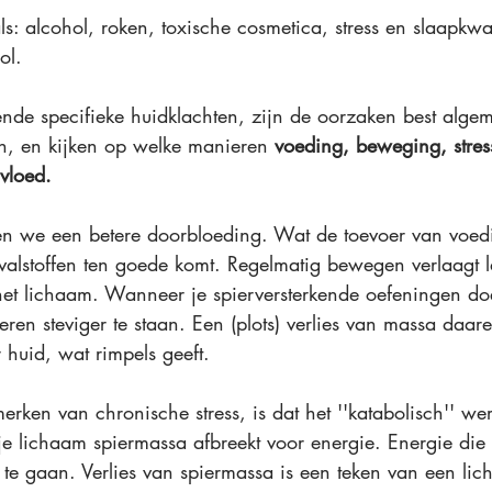
s: alcohol, roken, toxische cosmetica, stress en slaapkwal
ol.
lende specifieke huidklachten, zijn de oorzaken best alge
n, en kijken op welke manieren 
voeding, beweging, stress
vloed.
en we een betere doorbloeding. Wat de toevoer van voedi
alstoffen 
ten goede komt. Regelmatig bewegen verlaagt 
het lichaam. Wanneer je spierversterkende oefeningen do
eren steviger te staan. Een (plots) verlies van massa daar
 huid, wat rimpels geeft. 
rken van chronische stress, is dat het ''katabolisch'' wer
 je lichaam spiermassa afbreekt voor energie. Energie die
 te gaan. Verlies van spiermassa is een teken van een li