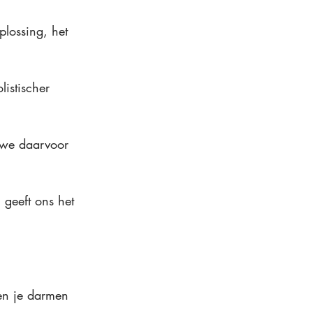
plossing, het 
listischer 
 we daarvoor 
 geeft ons het 
en je darmen 