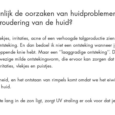
enlijk de oorzaken van huidprobleme
eroudering van de huid?
ekjes, irritaties, acne of een verhoogde talgproductie zien
tsteking. En dan bedoel ik niet een ontsteking wanneer j
ppende knie hebt. Maar een ‘’laaggradige ontsteking’’. D
nwezige milde ontstekingsvorm, die ervoor
 kan zorgen dat
itaties, vlekjes en puistjes.
gheid, en het ontstaan van rimpels komt omdat we het eiwi
 huid.
te lang in de zon ligt, zorgt UV straling 
er ook voor dat je