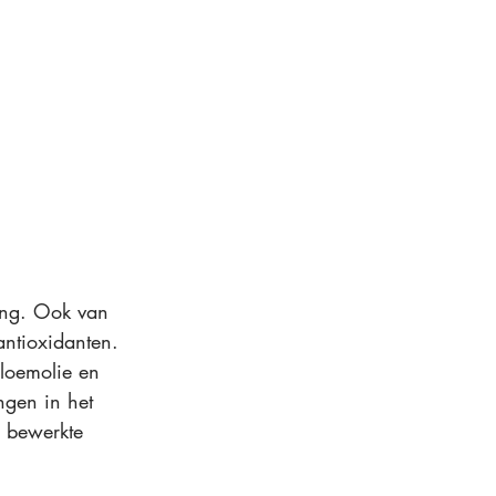
ing. Ook van 
 antioxidanten. 
loemolie en 
gen in het 
n bewerkte 