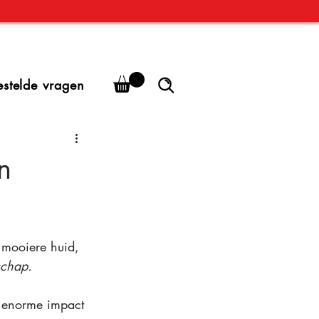
estelde vragen
n
 mooiere huid, 
schap.
en enorme impact 