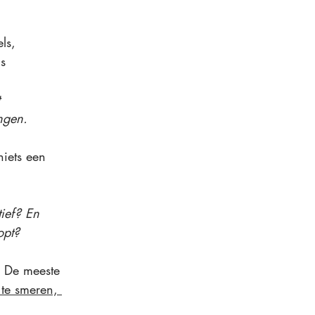
ls, 
s
 
ngen.
niets een 
ief? En 
opt?
. De meeste 
te smeren, 