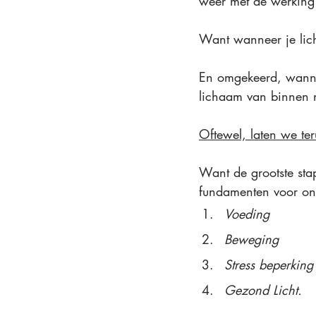
weer met de werking
Want wanneer je lich
En omgekeerd, wannee
lichaam van binnen n
Oftewel, laten we te
Want de grootste sta
fundamenten voor onz
Voeding
Beweging
Stress beperking
Gezond Licht.