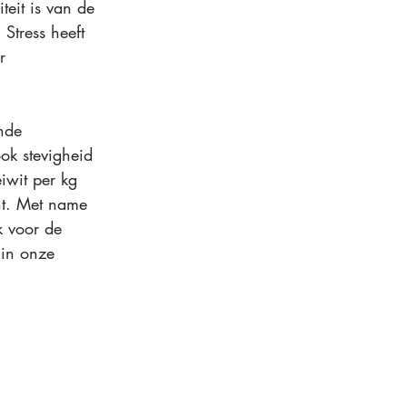
teit is van de 
Stress heeft 
r 
nde 
ok stevigheid 
iwit per kg 
nt. Met name 
k voor de 
 in onze 