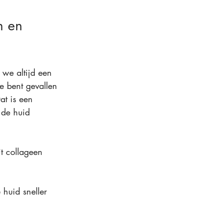
n en 
 we altijd een 
e bent gevallen 
at is een 
 de huid 
t collageen 
 huid sneller 