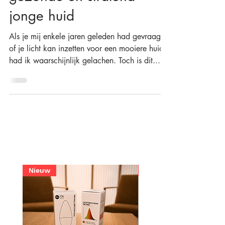
gezonde en stralend
jonge huid
Als je mij enkele jaren geleden had gevraagd
of je licht kan inzetten voor een mooiere huid,
had ik waarschijnlijk gelachen. Toch is dit...
Nieuw
€74 Korting