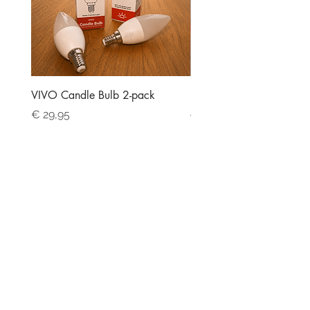
VIVO Candle Bulb 2-pack
BioPhoton Herstel & Slaa
Prijs
Normale prijs
€ 29,95
€ 523,00