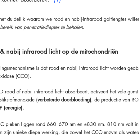
is het duidelijk waarom we rood en nabij-infrarood golflengtes will
bereik van penetratiedieptes te behalen
.
 nabij infrarood licht op de mitochondriën
ngsmechanisme is dat rood en nabij infrarood licht worden geab
xidase (CCO). 
od of nabij infrarood licht absorbeert, activeert het vele gunsti
n stikstofmonoxide 
(verbeterde doorbloeding)
, de productie van RO
P 
(energie).
O-pieken liggen rond 660–670 nm en ±830 nm. 810 nm valt in 
 zijn unieke diepe werking, die zowel het CCO-enzym als waterst