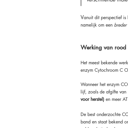
V
anuit dit perspectief 
namelijk om een 
breder 
Werking van rood &
Het meest bekende werki
enzym Cytochroom C O
Wanneer het enzym CCO ro
lijf, zoals de afgifte va
voor herstel)
 en meer AT
De best onderzochte CC
band en staat bekend om