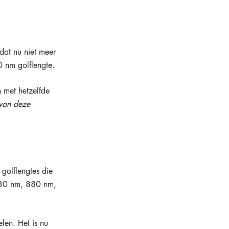
dat nu niet meer 
 nm golflengte. 
 met hetzelfde 
 van deze 
golflengtes die 
830 nm, 880 nm, 
len. Het is nu 