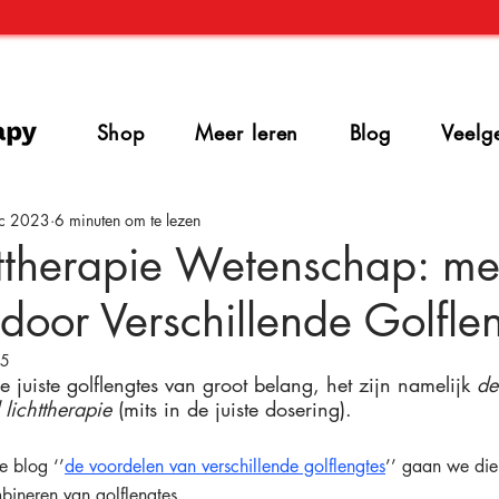
Shop
Meer leren
Blog
Veelg
c 2023
6 minuten om te lezen
httherapie Wetenschap: me
 door Verschillende Golfle
25
de juiste golflengtes van groot belang, het zijn namelijk 
de
lichttherapie
 (mits in de juiste dosering).
e blog ‘’
de voordelen van verschillende golflengtes
’’ gaan we die
ineren van golflengtes.