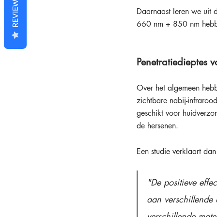
REVIEWS
Daarnaast leren we uit d
660 nm + 850 nm hebbe
Penetratiedieptes v
Over het algemeen hebben
zichtbare nabij-infraroo
geschikt voor huidverzor
de hersenen.
Een studie verklaart da
"De positieve effe
aan verschillende 
verschillende mat