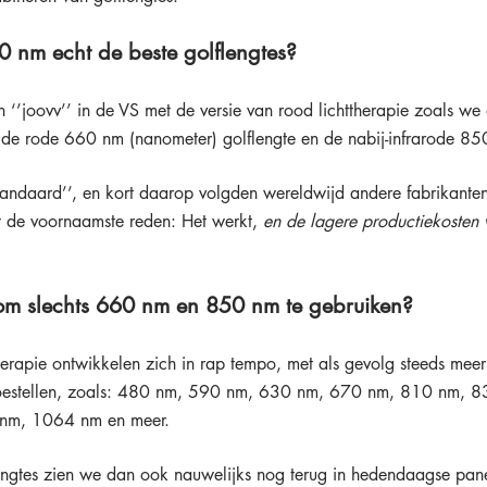
 nm echt de beste golflengtes?
 ‘’joovv’’ in de VS met de versie van rood lichttherapie zoals we 
 de rode 660 nm (nanometer) golflengte en de nabij-infrarode 850
andaard’’, en kort daarop volgden wereldwijd andere fabrikanten
 de voornaamste reden: Het werkt, 
en de lagere productiekosten
 om slechts 660 nm en 850 nm te gebruiken?
herapie ontwikkelen zich in rap tempo, met als gevolg steeds meer 
toestellen, zoals: 480 nm, 590 nm, 630 nm, 670 nm, 810 nm, 
nm, 1064 nm en meer. 
engtes zien we dan ook nauwelijks nog terug in hedendaagse pane