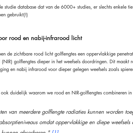
e studie database dat van de 6000+ studies, er slechts enkele tien
n gebruikt(!)
oor rood en nabij-infrarood licht
 de zichtbare rood licht golflengtes een oppervlakkige penetratie
d (NIR) golflengtes dieper in het weefsels doordringen. Dit maakt r
ging en nabij infrarood voor dieper gelegen weefsels zoals spiere
n ook duidelijk waarom we rood en NIR-golflengtes combineren in
cten van meerdere golflengte radiaties kunnen worden to
absorptieniveaus omdat oppervlakkige en diepe weefsels d
e kunnen absorberen." 
[1]