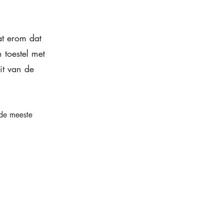
at erom dat 
 toestel met 
it van de 
 de meeste 