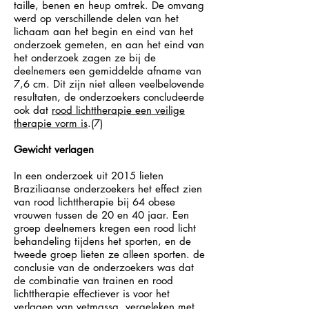
taille, benen en heup omtrek. De omvang
werd op verschillende delen van het
lichaam aan het begin en eind van het
onderzoek gemeten, en aan het eind van
het onderzoek zagen ze bij de
deelnemers een gemiddelde afname van
7,6 cm. Dit zijn niet alleen veelbelovende
resultaten, de onderzoekers concludeerde
ook dat
rood lichttherapie een veilige
therapie vorm is
.(7)
Gewicht verlagen
In een onderzoek uit 2015 lieten
Braziliaanse onderzoekers het effect zien
van rood lichttherapie bij 64 obese
vrouwen tussen de 20 en 40 jaar. Een
groep deelnemers kregen een rood licht
behandeling tijdens het sporten, en de
tweede groep lieten ze alleen sporten. de
conclusie van de onderzoekers was dat
de combinatie van trainen en rood
lichttherapie effectiever is voor het
verlagen van vetmassa, vergeleken met