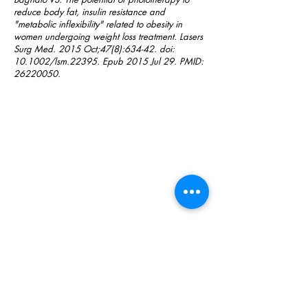
reduce body fat, insulin resistance and
"metabolic inflexibility" related to obesity in
women undergoing weight loss treatment. Lasers
Surg Med. 2015 Oct;47(8):634-42. doi:
10.1002/lsm.22395. Epub 2015 Jul 29. PMID:
26220050
.
Share