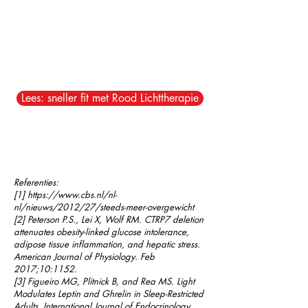
Lees: sneller fit met Rood Lichttherapie
Referenties:
[1]
https://www.cbs.nl/nl-
nl/nieuws/2012/27/steeds-meer-overgewicht
[2]
Peterson P.S., Lei X, Wolf RM. CTRP7 deletion
attenuates obesity-linked glucose intolerance,
adipose tissue inflammation, and hepatic stress.
American Journal of Physiology. Feb
2017;10:1152.
[3]
Figueiro MG, Plitnick B, and Rea MS. Light
Modulates Leptin and Ghrelin in Sleep-Restricted
Adults. International Journal of Endocrinology.