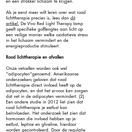
en een strakker lichaam te krijgen.
Als je eerst meer wilt leren over wat rood
lichttherapie precies is, lees dan
dit
artikel.
De Vivo Red Light Therapy lamp
geeft specifieke golflengtes aan licht op
een veilige manier welke oxidatieve stress
in het lichaam vermindert en de
energieproductie stimuleert.
Rood lichttherapie en afvallen
Onze vetcellen worden ook wel
''adipocyten''genoemd. Amerikaanse
onderzoekers geloven dat rood
lichttherapie direct invloed heeft op de
adipocyten, en dat het ervoor kan zorgen
dat vet in de adipocyten vermindert. (2)
Een andere studie in 2012 liet zien dat
rood lichttherapie je eetlust kan
beïnvloeden. Het onderzoek liet zien dat
hormonen die invloed hebben op je
eetlust, leptine en ghreline, hierdoor
worden gecontroleerd. Door de regulatie