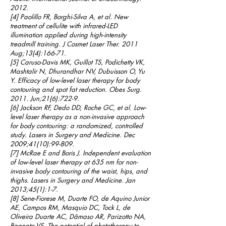
2012.
[4]
Paolillo FR, Borghi-Silva A, et al. New
treatment of cellulite with infrared-LED
illumination applied during high-intensity
treadmill training. J Cosmet Laser Ther. 2011
Aug;13(4):166-71.
[5]
Caruso-Davis MK, Guillot TS, Podichetty VK,
Mashtalir N, Dhurandhar NV, Dubuisson O, Yu
Y. Efficacy of low-level laser therapy for body
contouring and spot fat reduction. Obes Surg.
2011. Jun;21(6):722-9.
[6]
Jackson RF, Dedo DD, Roche GC, et al. Low-
level laser therapy as a non-invasive approach
for body contouring: a randomized, controlled
study. Lasers in Surgery and Medicine. Dec
2009;41(10):99-809.
[7]
McRae E and Boris J. Independent evaluation
of low-level laser therapy at 635 nm for non-
invasive body contouring of the waist, hips, and
thighs. Lasers in Surgery and Medicine. Jan
2013;45(1):1-7.
[8] Sene-Fiorese M, Duarte FO, de Aquino Junior
AE, Campos RM, Masquio DC, Tock L, de
Oliveira Duarte AC, Dâmaso AR, Parizotto NA,
Bagnato VS. The potential of phototherapy to