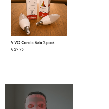
VIVO Candle Bulb 2-pack
BioPhoton Herstel & Slaa
Prijs
Normale prijs
€ 29,95
€ 523,00