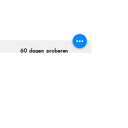
60 dagen proberen
Niet goed, geld terug
3 jaar garantie
Op alle producten
Showroom in
Mijdrecht
Persoonlijk advies