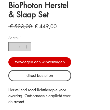
BioPhoton Herstel
& Slaap Set
Normale
Verkoopprijs
 € 523,00 
€ 449,00
prijs
Aantal
*
toevoegen aan winkelwagen
direct bestellen
Herstellend rood lichttherapie voor
overdag. Ontspannen slaaplicht voor
de avond.