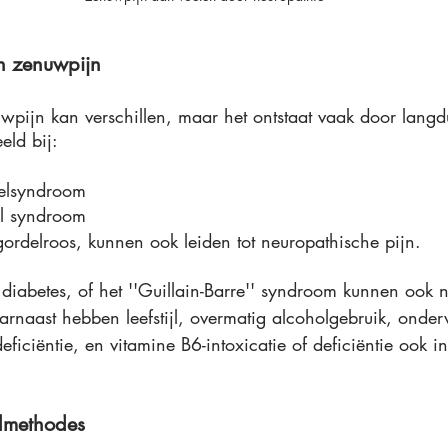
n zenuwpijn
pijn kan verschillen, maar het ontstaat vaak door langd
eld bij:
nelsyndroom
el syndroom
gordelroos, kunnen ook leiden tot neuropathische pijn. 
iabetes, of het ''Guillain-Barre'' syndroom kunnen ook 
arnaast hebben leefstijl, overmatig alcoholgebruik, onder
eficiëntie, en vitamine B6-intoxicatie of deficiëntie ook i
lmethodes