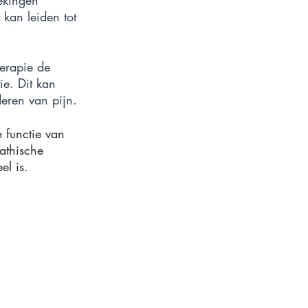
kan leiden tot 
herapie de 
e. Dit kan 
deren van pijn.
e functie van 
athische 
el is.