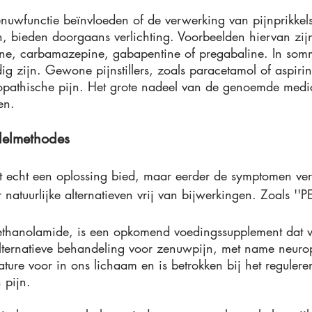
nuwfunctie beïnvloeden of de verwerking van pijnprikkels
, bieden doorgaans verlichting. Voorbeelden hiervan zijn 
etine, carbamazepine, gabapentine of pregabaline. In som
ig zijn. Gewone pijnstillers, zoals paracetamol of aspirin
uropathische pijn. Het grote nadeel van de genoemde medic
en.
delmethodes
 echt een oplossing bied, maar eerder de symptomen ver
natuurlijke alternatieven vrij van bijwerkingen. Zoals ''P
lethanolamide, is een opkomend voedingssupplement dat 
lternatieve behandeling voor zenuwpijn, met name neurop
ture voor in ons lichaam en is betrokken bij het regulere
 pijn.