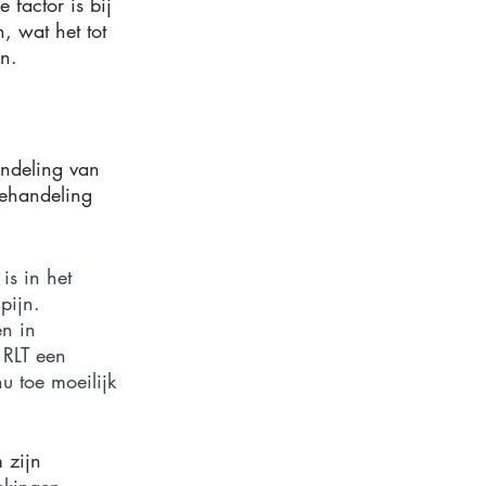
 factor is bij 
, wat het tot 
n.
andeling van 
behandeling 
is in het 
pijn. 
n in 
 RLT een 
u toe moeilijk 
 zijn 
ekingen 