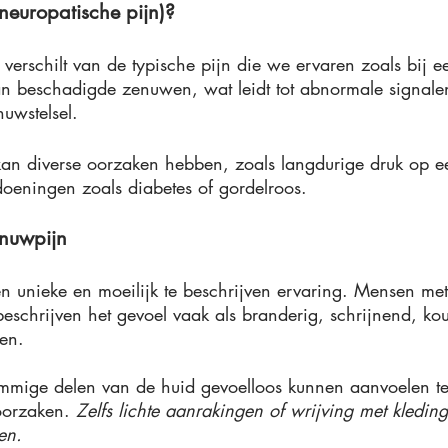
neuropatische pijn)? 
 verschilt van de typische pijn die we ervaren zoals bij 
van beschadigde zenuwen, wat leidt tot abnormale signale
nuwstelsel. 
an diverse oorzaken hebben, zoals langdurige druk op 
doeningen zoals diabetes of gordelroos. 
nuwpijn 
n unieke en moeilijk te beschrijven ervaring. Mensen met
beschrijven het gevoel vaak als branderig, schrijnend, k
en. 
ommige delen van de huid gevoelloos kunnen aanvoelen te
roorzaken. 
Zelfs lichte aanrakingen of wrijving met kledin
en. 