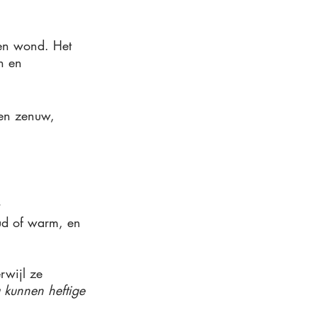
een wond. Het 
n en 
een zenuw, 
 
oud of warm, en 
rwijl ze 
g kunnen heftige 