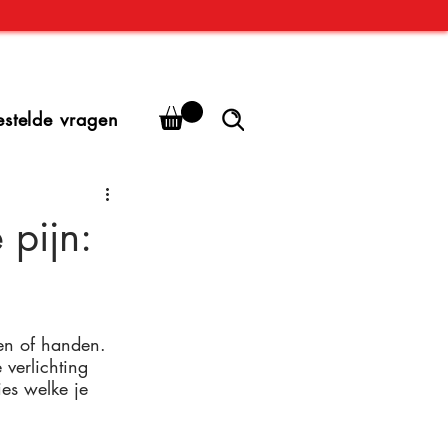
estelde vragen
 pijn:
en of handen. 
verlichting 
ies welke je 