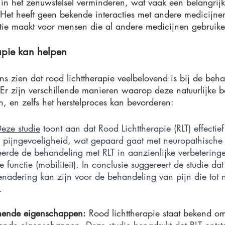
in het zenuwstelsel verminderen, wat vaak een belangrijke
Het heeft geen bekende interacties met andere medicijnen
ptie maakt voor mensen die al andere medicijnen gebruike
apie kan helpen 
s zien dat rood lichttherapie veelbelovend is bij de beh
 Er zijn verschillende manieren waarop deze natuurlijke 
n, en zelfs het herstelproces kan bevorderen: 
eze studie
 toont aan dat Rood Lichttherapie (RLT) effectief 
 pijngevoeligheid, wat gepaard gaat met neuropathische 
eerde de behandeling met RLT in aanzienlijke verbeteringe
 functie (mobiliteit). In conclusie suggereert de studie dat
nadering kan zijn voor de behandeling van pijn die tot n
.
mende eigenschappen:
 Rood lichttherapie staat bekend om
ende eigenschappen. 
Deze studie
 benadrukt dat RLT ontst