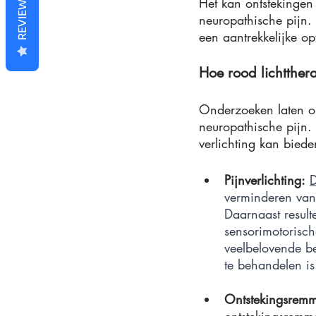
REVIEWS
Het kan ontstekingen 
neuropathische pijn. 
een aantrekkelijke o
Hoe rood lichtther
Onderzoeken laten on
neuropathische pijn.
verlichting kan biede
Pijnverlichting:
D
verminderen van
Daarnaast result
sensorimotorische
veelbelovende be
te behandelen is
Ontstekingsrem
ontstekingsremm