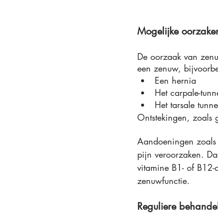
Mogelijke oorzake
De oorzaak van zenuw
een zenuw, bijvoorbe
Een hernia
Het carpale-tun
Het tarsale tunn
Ontstekingen, zoals 
Aandoeningen zoals d
pijn veroorzaken. Da
vitamine B1- of B12-d
zenuwfunctie.
Reguliere behande