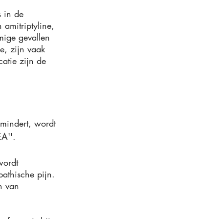
 in de 
amitriptyline, 
mige gevallen 
e, zijn vaak 
atie zijn de 
mindert, wordt 
EA''.
wordt 
athische pijn. 
n van 