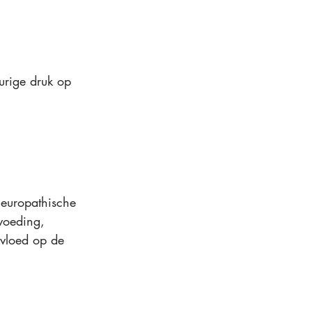
urige druk op 
neuropathische 
voeding, 
nvloed op de 