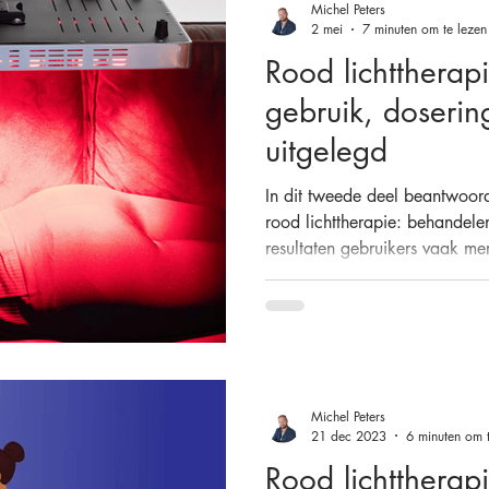
Michel Peters
2 mei
7 minuten om te lezen
Rood lichttherap
gebruik, dosering
uitgelegd
In dit tweede deel beantwoor
rood lichttherapie: behandele
resultaten gebruikers vaak me
dosering belangrijker is dan 
Michel Peters
21 dec 2023
6 minuten om t
Rood lichttherap