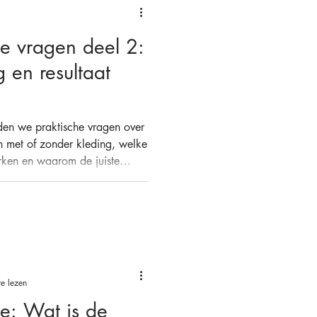
ie vragen deel 2:
 en resultaat
den we praktische vragen over
n met of zonder kleding, welke
rken en waarom de juiste
zo lang mogelijk behandelen.
e lezen
ie: Wat is de