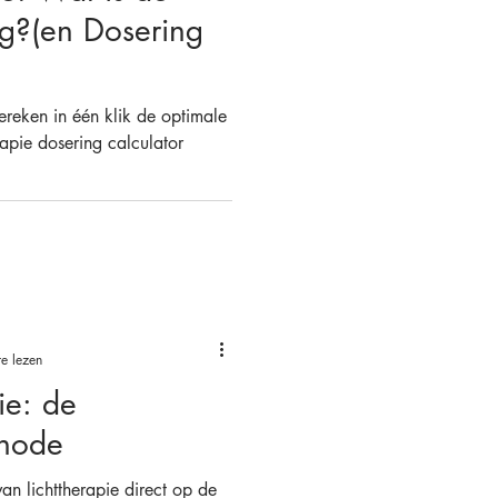
ng?(en Dosering
ereken in één klik de optimale
rapie dosering calculator
e lezen
ie: de
thode
an lichttherapie direct op de