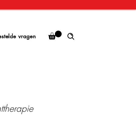
estelde vragen
httherapie