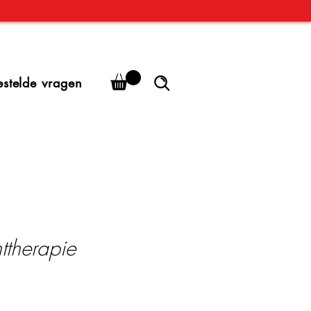
estelde vragen
httherapie