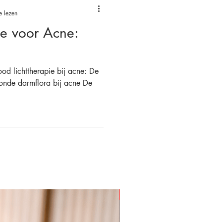
e lezen
ie voor Acne:
od lichttherapie bij acne: De
zonde darmflora bij acne De
€74 Korting