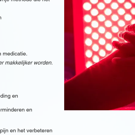
n
n medicatie.
r makkelijker worden.
eding en
erminderen en
 pijn en het verbeteren