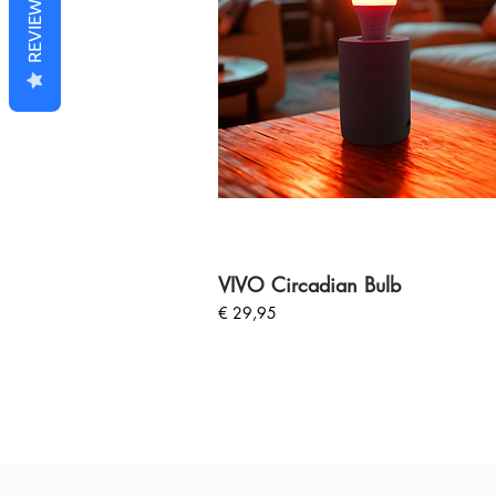
REVIEWS
VIVO Circadian Bulb
Prijs
€ 29,95