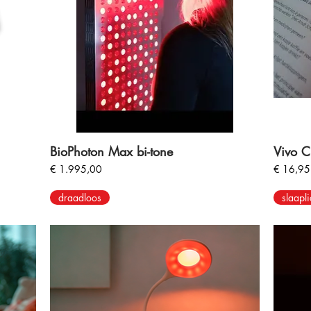
BioPhoton Max bi-tone
Vivo Cl
Prijs
Prijs
€ 1.995,00
€ 16,95
draadloos
slaapli