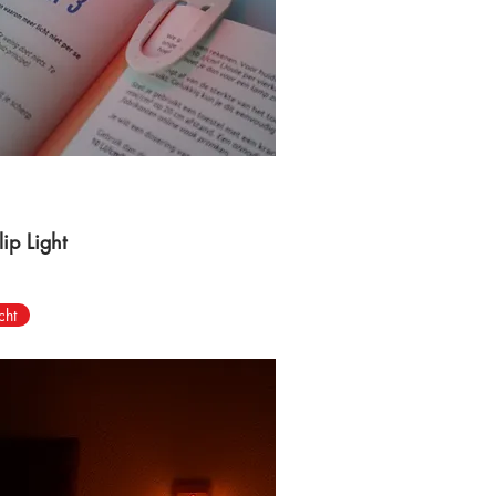
ip Light
cht