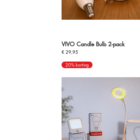
VIVO Candle Bulb 2-pack
Prijs
€ 29,95
20% korting