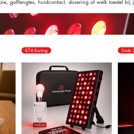
apie, golflengtes, huidcontact, dosering of welk toestel bi
€74 Korting
Sinds