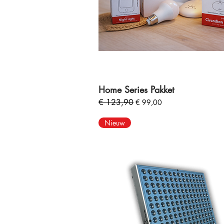
Home Series Pakket
Normale prijs
€ 123,90
Verkoopprijs
€ 99,00
Nieuw