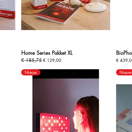
Home Series Pakket XL
BioPho
Normale prijs
€ 185,75
Verkoopprijs
Prijs
€ 129,00
€ 439,
Nieuw
Nieuw