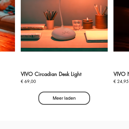
VIVO Circadian Desk Light
VIVO N
Prijs
Prijs
€ 69,00
€ 24,95
Meer laden