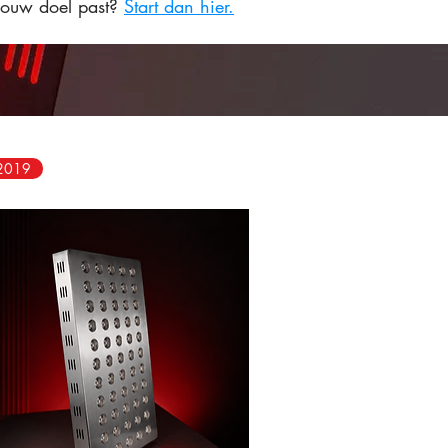
j jouw doel past?
Start dan hier.
 2019