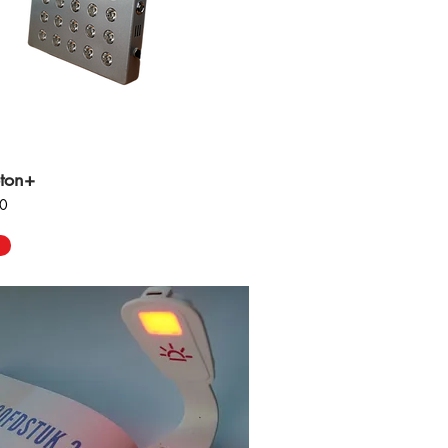
ton+
00