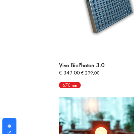
Vivo BioPhoton 3.0
Normale prijs
€ 349,00
Verkoopprijs
€ 299,00
670 nm