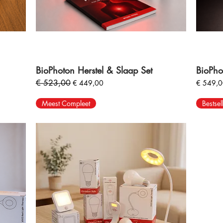
BioPhoton Herstel & Slaap Set
BioPho
Normale prijs
€ 523,00
Verkoopprijs
Prijs
€ 449,00
€ 549,
Meest Compleet
Bestsel