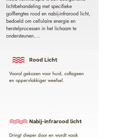
lichtbehandeling met specifieke 
golflengtes rood en nabij-infrarood licht, 
bedoeld om cellulaire energie en 
herstelprocessen in het lichaam te 
ondersteunen.

Het is geen warmtelamp en geen rood 
sfeerlicht, maar specifieke golflengtes 
Rood Licht
met een therapeutische werking. Rood 
licht wordt vooral gekozen voor huid, 
Vooral gekozen voor huid, collageen
collageen en oppervlakkiger weefsel. 
en oppervlakkiger weefsel.
Nabij-infrarood licht, ook wel NIR 
genoemd, dringt dieper door en wordt 
vaak gekozen voor spieren, gewrichten 
en dieper gelegen weefsel.

Nabij-infrarood licht
De wetenschappelijke term hiervoor is 
fotobiomodulatie, vaak afgekort als 
Dringt dieper door en wordt vaak