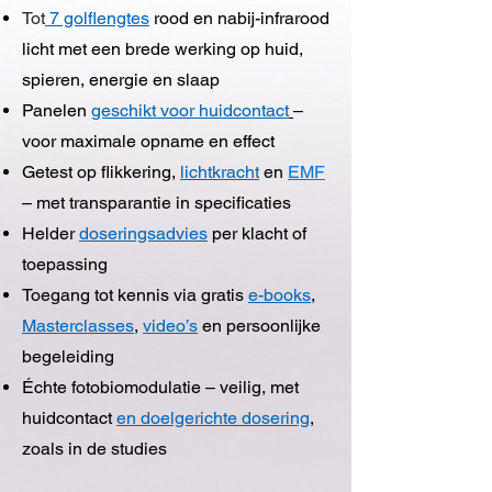
Tot
7 golflengte
s
rood en nabij-infrarood
licht met een brede werking op huid,
spieren, energie en slaap
Panelen
geschikt voor huidcontact
–
voor maximale opname en effect
Getest op flikkering,
lichtkracht
en
EMF
– met transparantie in specificaties
Helder
doseringsadvies
per klacht of
toepassing
Toegang tot kennis via gratis
e-books
,
Masterclasses
,
video’s
en persoonlijke
begeleiding
Échte fotobiomodulatie – veilig, met
huidcontact
en doelgerichte dosering
,
zoals in de studies