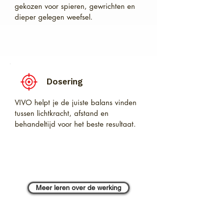
PBM. Binnen PBM werken rood en nabij-
gekozen voor spieren, gewrichten en
infrarood licht onder andere via de 
dieper gelegen weefsel.
mitochondriën, waar ATP wordt 
aangemaakt: de energie die cellen 
gebruiken om te functioneren en te 
herstellen.

Dosering
Bij VIVO kijken we niet alleen naar een 
roodlichtlamp, maar naar de juiste 
VIVO helpt je de juiste balans vinden
toepassing. Het resultaat hangt af van de 
tussen lichtkracht, afstand en
combinatie tussen golflengtes, 
behandeltijd voor het beste resultaat.
lichtkracht, afstand, sessieduur, dosering 
en gebruiksmethode.
Meer leren over de werking